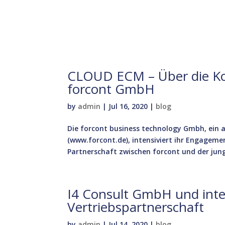
CLOUD ECM – Über die Ko
forcont GmbH
by
admin
|
Jul 16, 2020
|
blog
Die forcont business technology Gmbh, ein 
(www.forcont.de), intensiviert ihr Engagemen
Partnerschaft zwischen forcont und der junge
I4 Consult GmbH und inte
Vertriebspartnerschaft
by
admin
|
Jul 14, 2020
|
blog